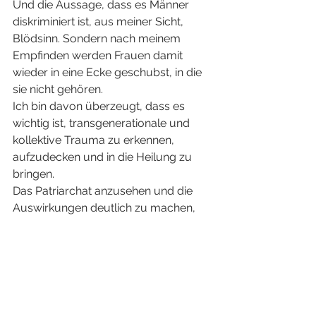
Und die Aussage, dass es Männer 
diskriminiert ist, aus meiner Sicht, 
Blödsinn. Sondern nach meinem 
Empfinden werden Frauen damit 
wieder in eine Ecke geschubst, in die 
sie nicht gehören.
Ich bin davon überzeugt, dass es 
wichtig ist, transgenerationale und 
kollektive Trauma zu erkennen, 
aufzudecken und in die Heilung zu 
bringen.
Das Patriarchat anzusehen und die 
Auswirkungen deutlich zu machen, 
dann sollte es in einer 
gleichberechtigten Gesellschaft diese 
Formen des Umgangs miteinander 
nicht mehr brauchen. Doch bin ich 
davon überzeugt, dass dies noch ein 
sehr langer Prozess ist, den ich 