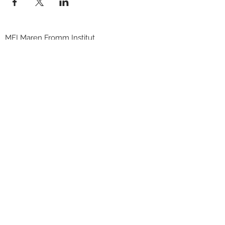
MFI Maren Fromm Institut
Ernst-Abbe-Strasse 3
D-71093 Weil im Schönbuch
service@maren-fromm.de
+49 173 899 5064
© 2025 Maren Fromm | Erstellt mit
Wix.com