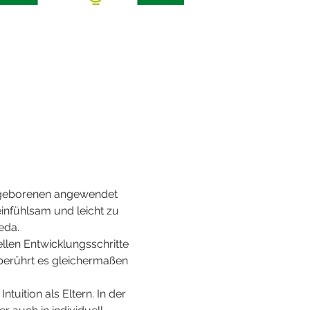
eugeborenen angewendet 
einfühlsam und leicht zu 
eda.
llen Entwicklungsschritte 
berührt es gleichermaßen 
uition als Eltern. In der 