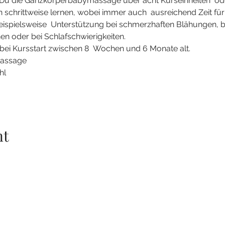
 die Ganzkörperbabymassage über acht Kurseinheiten  oder 
 schrittweise lernen, wobei immer auch  ausreichend Zeit f
eispielsweise  Unterstützung bei schmerzhaften Blähungen, 
n oder bei Schlafschwierigkeiten. 
 bei Kursstart zwischen 8  Wochen und 6 Monate alt.
assage 
l 
nt