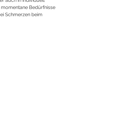
auch in individuell 
ür momentane Bedürfnisse 
bei Schmerzen beim 