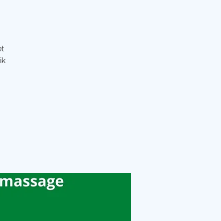
et
ik