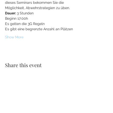
dieses Seminars bekommen Sie die 
Möglichkeit, Abwehrstrategien zu üben.
Dauer:
 3 Stunden
Beginn 17:00h
Es gelten die 3G Regeln
Es gibt eine begrenzte Anzahl an Plätzen
Show More
Share this event
MFI Maren Fromm Institut
Ernst-Abbe-Strasse 3
D-71093 Weil im Schönbuch
service@maren-fromm.de