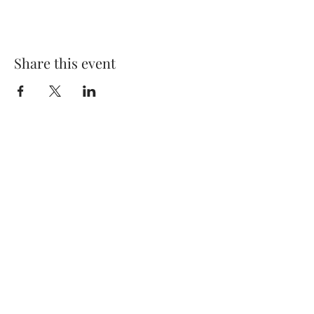
Share this event
MFI Maren Fromm Institut
Ernst-Abbe-Strasse 3
D-71093 Weil im Schönbuch
service@maren-fromm.de
+49 173 899 5064
© 2025 Maren Fromm | Erstellt mit
Wix.com